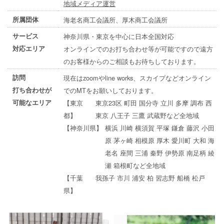
地域メディア運営
所属団体
海老名商工会議所、厚木商工会議所
サービス
神奈川県・東京を中心に日本全国対応
対応エリア
オンラインでのお打ち合わせ等が可能ですので遠方
のお客様からのご相談もお待ちしております。
訪問
現在はzoomやline works、スカイプなどオンライン
打ち合わせが
でのMTをお願いしております。
可能なエリア
【東京
東京23区 町田 国分寺 立川 多摩 調布 西
都】
東京 八王子 三鷹 武蔵野など全地域
【神奈川県】
横浜 川崎 横須賀 平塚 鎌倉 藤沢 小田
原 茅ヶ崎 相模原 厚木 愛川町 大和 海
老名 座間 三浦 秦野 伊勢原 南足柄 綾
瀬 箱根町など全地域
【千葉
我孫子 市川 浦安 柏 習志野 船橋 松戸
県】