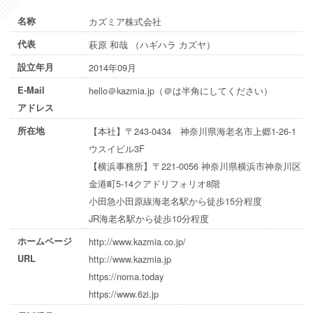
名称
カズミア株式会社
代表
萩原 和哉 （ハギハラ カズヤ）
設立年月
2014年09月
E-Mail
hello＠kazmia.jp（＠は半角にしてください）
アドレス
所在地
【本社】〒243-0434 神奈川県海老名市上郷1-26-1
ウスイビル3F
【横浜事務所】〒221-0056 神奈川県横浜市神奈川区
金港町5-14クアドリフォリオ8階
小田急小田原線海老名駅から徒歩15分程度
JR海老名駅から徒歩10分程度
ホームページ
http://www.kazmia.co.jp/
URL
http://www.kazmia.jp
https://noma.today
https://www.6zi.jp