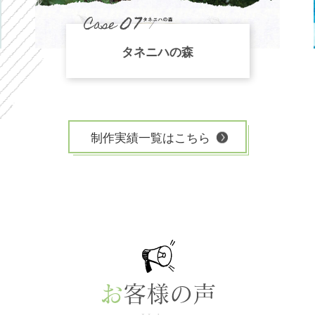
07
Case
タネニハの森
制作実績一覧はこちら
お
客様の声