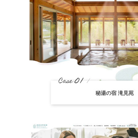
01
Case
秘湯の宿 滝見苑