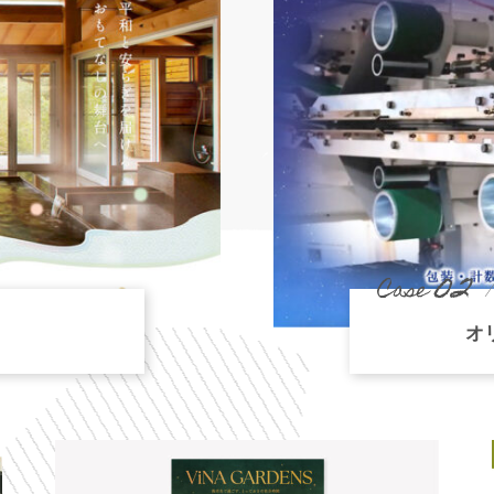
02
Case
オ