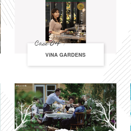
04
Case
ViNA GARDENS