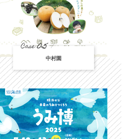
05
Case
中村園