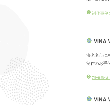
制作事例
ViN
海老名市に
制作のお手
制作事例
ViN