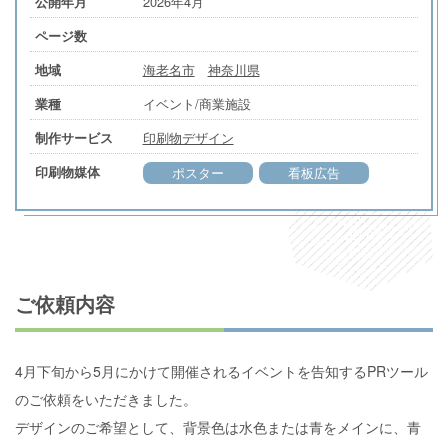
2026年4月
公開年月
ページ数
海老名市
神奈川県
地域
イベント/商業施設
業種
印刷物デザイン
制作サービス
印刷物媒体
ポスター
看板広告
ご依頼内容
4月下旬から5月にかけて開催されるイベントを告知するPRツール
のご依頼をいただきました。
デザインのご希望として、背景色は水色または青をメインに、青