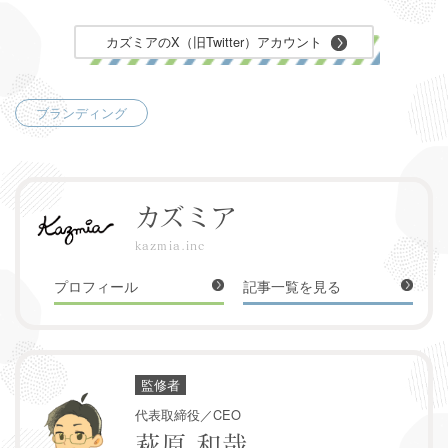
カズミアのX（旧Twitter）アカウント
ブランディング
カズミア
kazmia.inc
プロフィール
記事一覧を見る
監修者
代表取締役／CEO
萩原 和哉