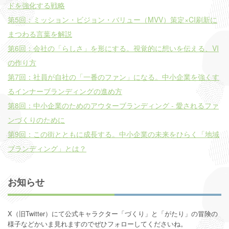
ドを強化する戦略
第5回：ミッション・ビジョン・バリュー（MVV）策定×CI刷新に
まつわる言葉を解説
第6回：会社の「らしさ」を形にする。視覚的に想いを伝える、VI
の作り方
第7回：社員が自社の「一番のファン」になる。中小企業を強くす
るインナーブランディングの進め方
第8回：中小企業のためのアウターブランディング - 愛されるファ
ンづくりのために
第9回：この街とともに成長する。中小企業の未来をひらく「地域
ブランディング」とは？
お知らせ
X（旧Twitter）にて公式キャラクター「づくり」と「がたり」の
冒険の
様子などかいま見れますのでぜひフォローしてくださいね。