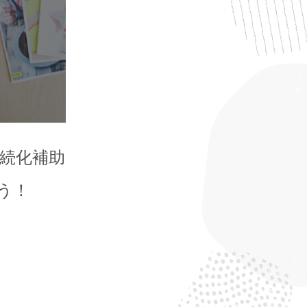
持続化補助
う！