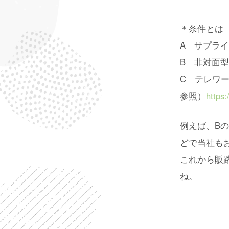
＊条件とは
A サプラ
B 非対面
C テレワ
参照）
https:
例えば、B
どで当社も
これから販
ね。