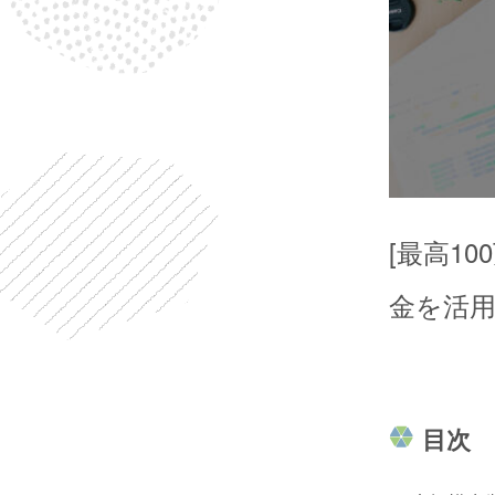
[最高1
金を活
目次