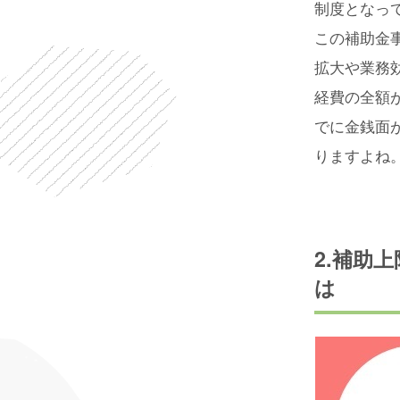
制度となっ
この補助金
拡大や業務
経費の全額
でに金銭面
りますよね
2.補助
は