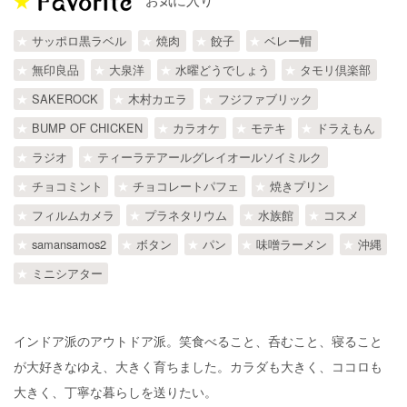
サッポロ黒ラベル
焼肉
餃子
ベレー帽
無印良品
大泉洋
水曜どうでしょう
タモリ倶楽部
SAKEROCK
木村カエラ
フジファブリック
BUMP OF CHICKEN
カラオケ
モテキ
ドラえもん
ラジオ
ティーラテアールグレイオールソイミルク
チョコミント
チョコレートパフェ
焼きプリン
フィルムカメラ
プラネタリウム
水族館
コスメ
samansamos2
ボタン
パン
味噌ラーメン
沖縄
ミニシアター
インドア派のアウトドア派。笑食べること、呑むこと、寝ること
が大好きなゆえ、大きく育ちました。カラダも大きく、ココロも
大きく、丁寧な暮らしを送りたい。